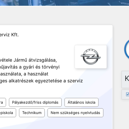
rviz Kft.
tele Jármű átvizsgálása,
űjavítás a gyári és törvényi
használata, a használat
K
es alkatrészek egyeztetése a szerviz
ra
Pályakezdő/friss diplomás
Általános iskola
piskola
Technikum
Nem szükséges nyelvtudás