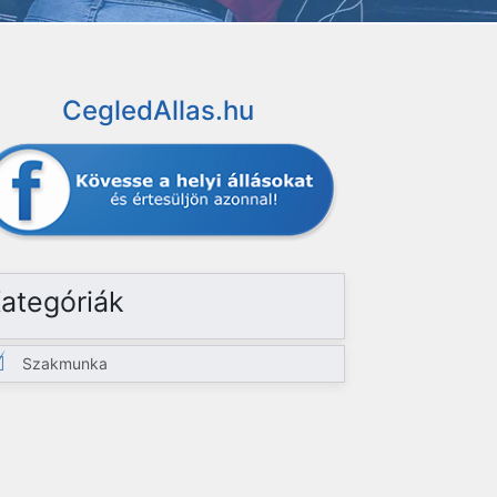
CegledAllas.hu
ategóriák
Szakmunka