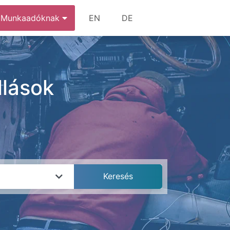
Munkaadóknak
EN
DE
llások