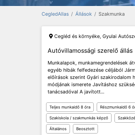
CegledAllas
Állások
Szakmunka
Cegléd és környéke,
Gyulai Autósze
Autóvillamossági szerelő állás
Munkalapok, munkamegrendelések átvé
egyéb hibák felfedezése céljából Járm
előírások szerint Gyári szakirodalom 
módjának ismerete Javításhoz szükség
tanácsadóval A javított...
Teljes munkaidő 8 óra
Részmunkaidő 6 ó
Szakiskola / szakmunkás képző
Szakközé
Általános
Beosztott