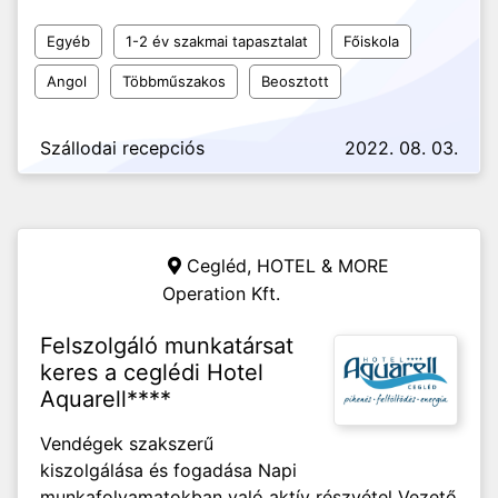
Egyéb
1-2 év szakmai tapasztalat
Főiskola
Angol
Többműszakos
Beosztott
Szállodai recepciós
2022. 08. 03.
Cegléd,
HOTEL & MORE
Operation Kft.
Felszolgáló munkatársat
keres a ceglédi Hotel
Aquarell****
Vendégek szakszerű
kiszolgálása és fogadása Napi
munkafolyamatokban való aktív részvétel Vezető