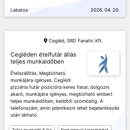
Lakatos
2026. 04. 20.
Cegléd,
SRD Fanatic Kft.
Cegléden ételfutár állás
teljes munkaidőben
Ételszállítás. Megbízható,
munkájára igényes. Ceglédi
pizzéria futár pozícióra keres fiatal, dolgozni
akaró, munkájára igényes, megbizható embert
teljes munkaidőben, keddtől szombatig. A
telefonszám, amin jelentkezni lehet bejelentkezés
után látható.
Teljes munkaidő 8 óra
Nem igényel tapasztalatot