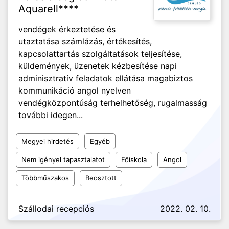
Aquarell****
vendégek érkeztetése és
utaztatása számlázás, értékesítés,
kapcsolattartás szolgáltatások teljesítése,
küldemények, üzenetek kézbesítése napi
adminisztratív feladatok ellátása magabiztos
kommunikáció angol nyelven
vendégközpontúság terhelhetőség, rugalmasság
további idegen...
Megyei hirdetés
Egyéb
Nem igényel tapasztalatot
Főiskola
Angol
Többműszakos
Beosztott
Szállodai recepciós
2022. 02. 10.