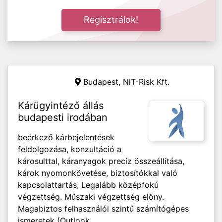
Regisztrálok!
Budapest, NiT-Risk Kft.
Kárügyintéző állás
budapesti irodában
beérkező kárbejelentések
feldolgozása, konzultáció a
károsulttal, káranyagok precíz összeállítása,
károk nyomonkövetése, biztosítókkal való
kapcsolattartás, Legalább középfokú
végzettség. Műszaki végzettség előny.
Magabiztos felhasználói szintű számítógépes
ismeretek (Outlook,...