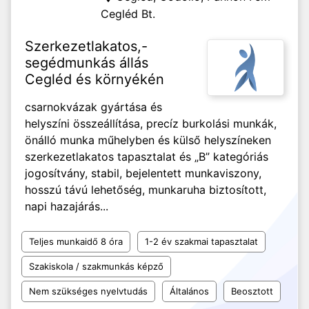
Cegléd Bt.
Szerkezetlakatos,-
segédmunkás állás
Cegléd és környékén
csarnokvázak gyártása és
helyszíni összeállítása, precíz burkolási munkák,
önálló munka műhelyben és külső helyszíneken
szerkezetlakatos tapasztalat és „B” kategóriás
jogosítvány, stabil, bejelentett munkaviszony,
hosszú távú lehetőség, munkaruha biztosított,
napi hazajárás...
Teljes munkaidő 8 óra
1-2 év szakmai tapasztalat
Szakiskola / szakmunkás képző
Nem szükséges nyelvtudás
Általános
Beosztott