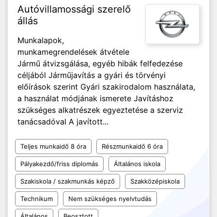
Autóvillamossági szerelő
állás
Munkalapok,
munkamegrendelések átvétele
Jármű átvizsgálása, egyéb hibák felfedezése
céljából Járműjavítás a gyári és törvényi
előírások szerint Gyári szakirodalom használata,
a használat módjának ismerete Javításhoz
szükséges alkatrészek egyeztetése a szerviz
tanácsadóval A javított...
Teljes munkaidő 8 óra
Részmunkaidő 6 óra
Pályakezdő/friss diplomás
Általános iskola
Szakiskola / szakmunkás képző
Szakközépiskola
Technikum
Nem szükséges nyelvtudás
Általános
Beosztott