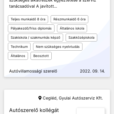
szükséges alkatrészek egyeztetése a szerviz
tanácsadóval A javított...
Teljes munkaidő 8 óra
Részmunkaidő 6 óra
Pályakezdő/friss diplomás
Általános iskola
Szakiskola / szakmunkás képző
Szakközépiskola
Technikum
Nem szükséges nyelvtudás
Általános
Beosztott
Autóvillamossági szerelő
2022. 09. 14.
Cegléd,
Gyulai Autószerviz Kft.
Autószerelő kollégát