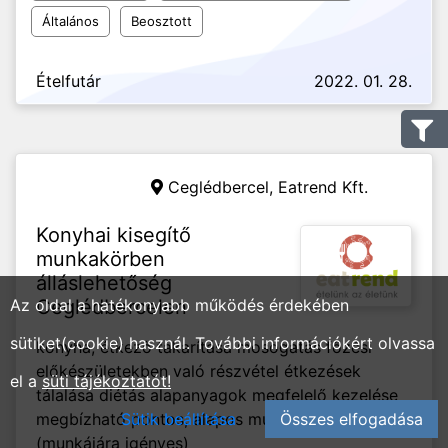
Általános
Beosztott
Ételfutár
2022. 01. 28.
Ceglédbercel,
Eatrend Kft.
Konyhai kisegítő
munkakörben
álláslehetőség
Az oldal a hatékonyabb működés érdekében
Ceglédbercelen
sütiket(cookie) használ. További információkért olvassa
konyha, étkező takarítása mosogatás főzési
előkészületekben való részvétel étkezések
el a
süti tájékoztatót!
tálalása diétás alapanyagok megfelelő kezelése
Sütik beállítása
Összes elfogadása
megbízható pontos, alapos munkavégzés
(munkájára igényes)