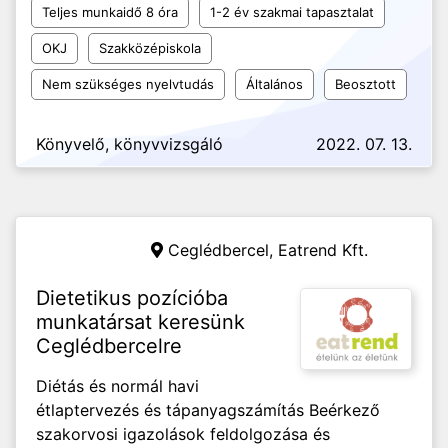
Teljes munkaidő 8 óra
1-2 év szakmai tapasztalat
OKJ
Szakközépiskola
Nem szükséges nyelvtudás
Általános
Beosztott
Könyvelő, könyvvizsgáló
2022. 07. 13.
Ceglédbercel,
Eatrend Kft.
Dietetikus pozícióba
munkatársat keresünk
Ceglédbercelre
Diétás és normál havi
étlaptervezés és tápanyagszámítás Beérkező
szakorvosi igazolások feldolgozása és