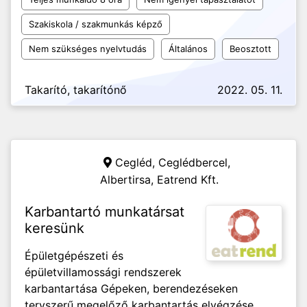
Szakiskola / szakmunkás képző
Nem szükséges nyelvtudás
Általános
Beosztott
Takarító, takarítónő
2022. 05. 11.
Cegléd, Ceglédbercel,
Albertirsa,
Eatrend Kft.
Karbantartó munkatársat
keresünk
Épületgépészeti és
épületvillamossági rendszerek
karbantartása Gépeken, berendezéseken
tervszerű megelőző karbantartás elvégzése