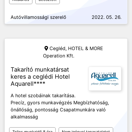
Autóvillamossági szerelő
2022. 05. 26.
Cegléd,
HOTEL & MORE
Operation Kft.
Takarító munkatársat
keres a ceglédi Hotel
Aquarell****
A hotel szobáinak takarítása.
Precíz, gyors munkavégzés Megbízhatóság,
önállóság, pontosság Csapatmunkára való
alkalmasság
Teljes munkaidő 8 óra
Nem igényel tapasztalatot