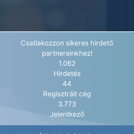
Csatlakozzon sikeres hirdető
partnereinkhez!
1.062
Hirdetés
44
Regisztrált cég
3.773
Jelentkező