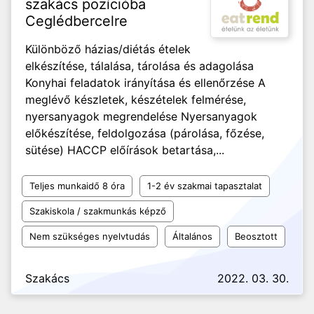
szakács pozícióba
Ceglédbercelre
Különböző házias/diétás ételek
elkészítése, tálalása, tárolása és adagolása
Konyhai feladatok irányítása és ellenőrzése A
meglévő készletek, készételek felmérése,
nyersanyagok megrendelése Nyersanyagok
előkészítése, feldolgozása (párolása, főzése,
sütése) HACCP előírások betartása,...
Teljes munkaidő 8 óra
1-2 év szakmai tapasztalat
Szakiskola / szakmunkás képző
Nem szükséges nyelvtudás
Általános
Beosztott
Szakács
2022. 03. 30.