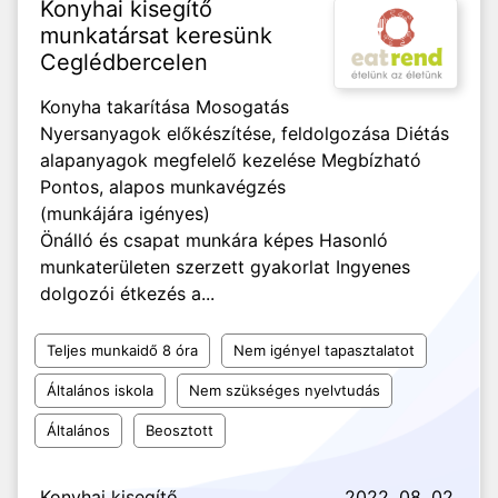
Konyhai kisegítő
munkatársat keresünk
Ceglédbercelen
Konyha takarítása Mosogatás
Nyersanyagok előkészítése, feldolgozása Diétás
alapanyagok megfelelő kezelése Megbízható
Pontos, alapos munkavégzés
(munkájára igényes)
Önálló és csapat munkára képes Hasonló
munkaterületen szerzett gyakorlat Ingyenes
dolgozói étkezés a...
Teljes munkaidő 8 óra
Nem igényel tapasztalatot
Általános iskola
Nem szükséges nyelvtudás
Általános
Beosztott
Konyhai kisegítő
2022. 08. 02.