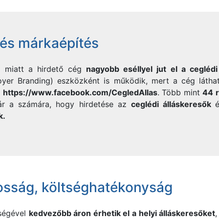
t és márkaépítés
a miatt a hirdető cég
nagyobb eséllyel jut el a cegléd
yer Branding) eszközként is működik, mert a cég látha
)
https://www.facebook.com/CegledAllas
. Több mint
44 r
 jár a számára, hogy hirdetése az
ceglédi álláskeresők
k.
osság, költséghatékonyság
tségével
kedvezőbb áron érhetik el a helyi álláskeresőket
,