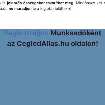
n is
jelentős összegeket takaríthat meg
. Mindössze két 
ését,
ne maradjon le
a legjobb jelöltekről!
Regisztráljon
Munkaadóként
az CegledAllas.hu oldalon!