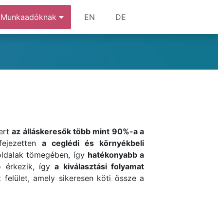
Munkaadóknak
EN
DE
mert
az álláskeresők több mint 90%-a a
ifejezetten
a ceglédi és környékbeli
 oldalak tömegében, így
hatékonyabb a
ő érkezik, így
a kiválasztási folyamat
t felület, amely sikeresen köti össze a