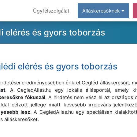
Ügyfélszolgálat
Álláskeresőknek
i elérés és gyors toborzás
glédi elérés és gyors toborzás
hirdetései eredményesebben érik el Cegléd álláskeresőit, 
ást
.
A
CegledAllas.hu egy lokális állásportál, amely k
keresőkre fókuszál
. A hirdetés nem vész el az országos
ldal célzott jellege miatt kevesebb irreleváns jelentkez
yesebb lesz
.
A
CegledAllas.hu egy speciálisan kialakítot
 álláskeresőket.