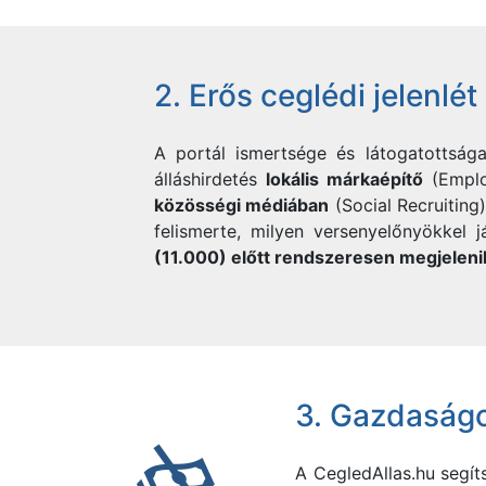
2. Erős ceglédi jelenlé
A portál ismertsége és látogatottság
álláshirdetés
lokális márkaépítő
(Emplo
közösségi médiában
(Social Recruiting
felismerte, milyen versenyelőnyökkel
(11.000) előtt rendszeresen megjeleni
3. Gazdaság
A
CegledAllas.hu segí