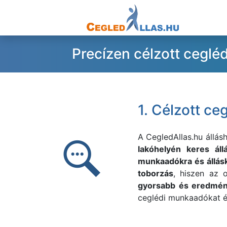
Precízen célzott cegléd
1. Célzott ce
A
CegledAllas.hu állás
lakóhelyén keres áll
munkaadókra és állás
toborzás
, hiszen az o
gyorsabb és eredmén
ceglédi munkaadókat és