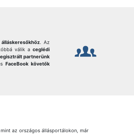
i álláskeresőkhöz
. Az
tóbbá válik a
ceglédi
egisztrált partnerünk
és
FaceBook követők
 mint az országos állásportálokon, már