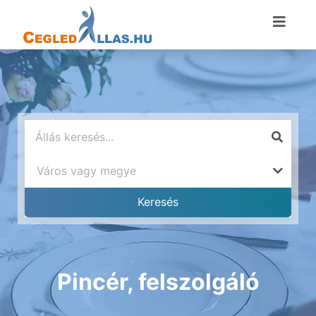
Pincér, felszolgáló