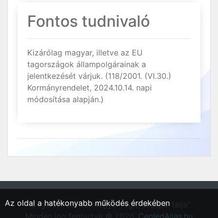
Fontos tudnivaló
Kizárólag magyar, illetve az EU
tagországok állampolgárainak a
jelentkezését várjuk. (118/2001. (VI.30.)
Kormányrendelet, 2024.10.14. napi
módosítása alapján.)
Az oldal a hatékonyabb működés érdekében
"Cegléd, Pest vármegyei régió állásportálja"
Minden jog fentartva © 2026.
CegledAllas.hu