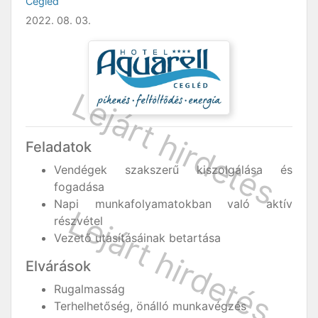
Cegléd
2022. 08. 03.
Feladatok
Vendégek szakszerű kiszolgálása és
fogadása
Napi munkafolyamatokban való aktív
részvétel
Vezető utasításáinak betartása
Elvárások
Rugalmasság
Terhelhetőség, önálló munkavégzés