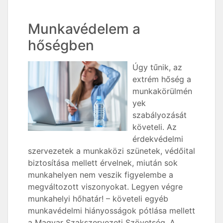
Munkavédelem a
hőségben
Úgy tűnik, az
extrém hőség a
munkakörülmén
yek
szabályozását
követeli. Az
érdekvédelmi
szervezetek a munkaközi szünetek, védőital
biztosítása mellett érvelnek, miután sok
munkahelyen nem veszik figyelembe a
megváltozott viszonyokat. Legyen végre
munkahelyi hőhatár! – követeli egyéb
munkavédelmi hiányosságok pótlása mellett
a Magyar Szakszervezeti Szövetség. A