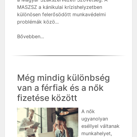
MASZSZ a kánikulai krízishelyzetben
különösen felerősödött munkavédelmi
problémák közö...
Bővebben...
Még mindig különbség
van a férfiak és a nők
fizetése között
A nők
ugyanolyan
eséllyel váltanak
munkahelyet,