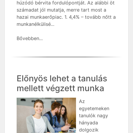
húzódó bérvita fordulópontját. Az alábbi öt
számadat jól mutatja, merre tart most a
hazai munkaerőpiac. 1. 4,4% – tovább nőtt a
munkanélkülisé...
Bővebben...
Előnyös lehet a tanulás
mellett végzett munka
Az
egyetemeken
tanulók nagy
hányada
dolgozik