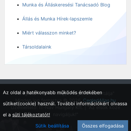
Munka és Álláskeresési Tanácsadó Blog
Állás és Munka Hírek-lapszemle
Miért válasszon minket?
Társoldalaink
Az oldal a hatékonyabb működés érdekében
"Cegléd, Pest vármegyei régió állásportálja"
Minden jog fentartva © 2026.
CegledAllas.hu
sütiket(cookie) használ. További információkért olvassa
Üzemeltető: IT-Nav Hungary Kft. | "Az elsők közé
navigáljuk!"
el a
süti tájékoztatót!
Sütik beállítása
Összes elfogadása