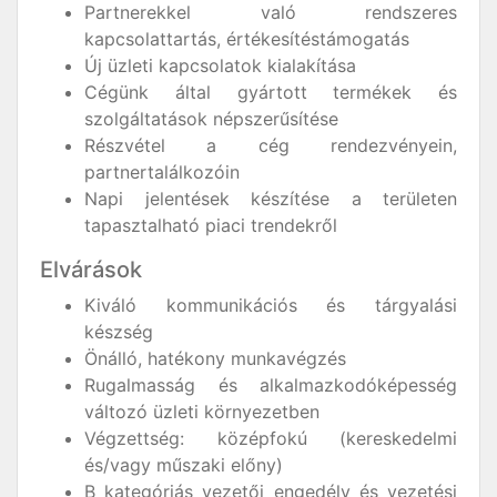
Partnerekkel való rendszeres
kapcsolattartás, értékesítéstámogatás
Új üzleti kapcsolatok kialakítása
Cégünk által gyártott termékek és
szolgáltatások népszerűsítése
Részvétel a cég rendezvényein,
partnertalálkozóin
Napi jelentések készítése a területen
tapasztalható piaci trendekről
Elvárások
Kiváló kommunikációs és tárgyalási
készség
Önálló, hatékony munkavégzés
Rugalmasság és alkalmazkodóképesség
változó üzleti környezetben
Végzettség: középfokú (kereskedelmi
és/vagy műszaki előny)
B kategóriás vezetői engedély és vezetési