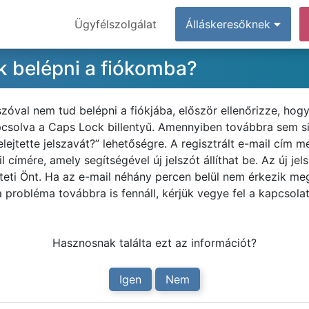
Ügyfélszolgálat
Álláskeresőknek
k belépni a fiókomba?
zóval nem tud belépni a fiókjába, először ellenőrizze, ho
apcsolva a Caps Lock billentyű. Amennyiben továbbra sem sik
felejtette jelszavát?” lehetőségre. A regisztrált e-mail cí
 címére, amely segítségével új jelszót állíthat be. Az új j
teti Önt. Ha az e-mail néhány percen belül nem érkezik me
robléma továbbra is fennáll, kérjük vegye fel a kapcsolat
Hasznosnak találta ezt az információt?
Igen
Nem