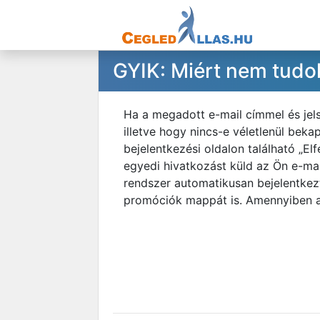
GYIK: Miért nem tudo
Ha a megadott e-mail címmel és jels
illetve hogy nincs-e véletlenül bek
bejelentkezési oldalon található „El
egyedi hivatkozást küld az Ön e-mail
rendszer automatikusan bejelentkez
promóciók mappát is. Amennyiben a p