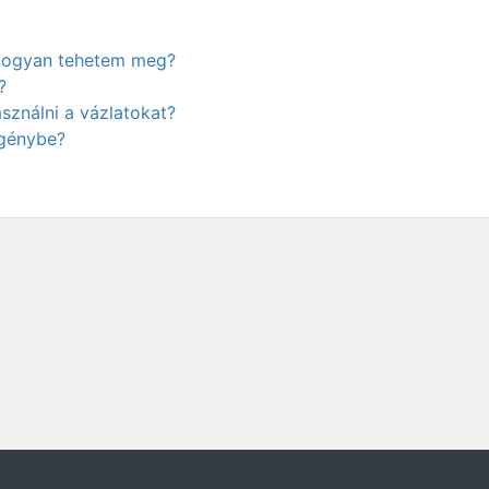
. Hogyan tehetem meg?
?
ználni a vázlatokat?
igénybe?