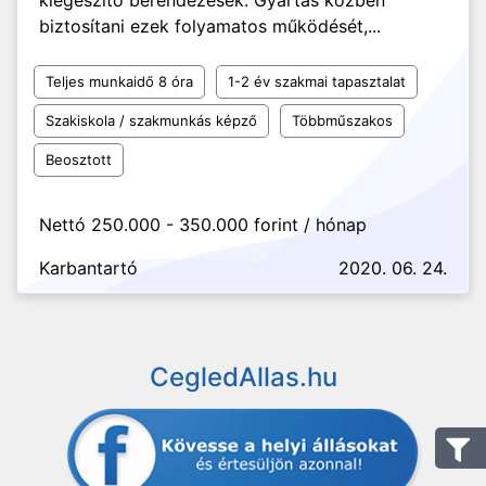
kiegészítő berendezések. Gyártás közben
biztosítani ezek folyamatos működését,...
Teljes munkaidő 8 óra
1-2 év szakmai tapasztalat
Szakiskola / szakmunkás képző
Többműszakos
Beosztott
Nettó 250.000 - 350.000 forint / hónap
Karbantartó
2020. 06. 24.
CegledAllas.hu