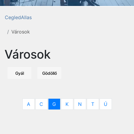
CegledAllas
Városok
Városok
Gyál
Gödöllő
A
C
G
K
N
T
Ú