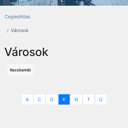
CegledAllas
Városok
Városok
Kecskemét
A
C
G
K
N
T
Ú