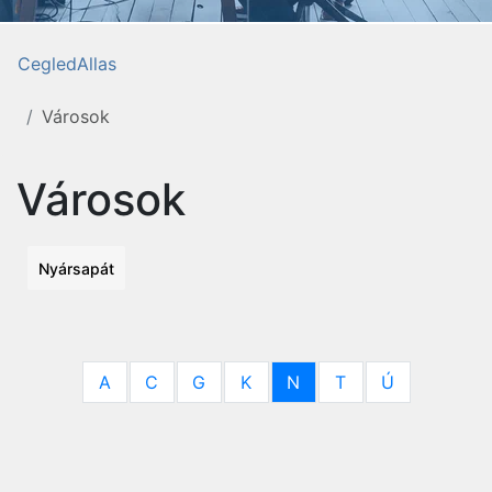
CegledAllas
Városok
Városok
Nyársapát
A
C
G
K
N
T
Ú